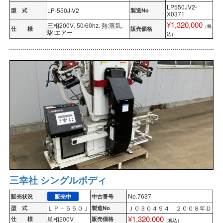
LP550JV2-
LP-550J-V2
型 式
製造No
X0371
¥1,320,000
三相200V､50/60hz､熱:蒸気､
（税
仕 様
販売価格
駆:エアー
込）
三幸社 シングルボディ
No.7637
販売状況
販売中
中古番号
ＬＰ－５５０Ｊ
Ｊ０３０４９４ ２００８年Ｄ
型 式
製造No
¥1,320,000
単相200V
仕 様
販売価格
（税込）