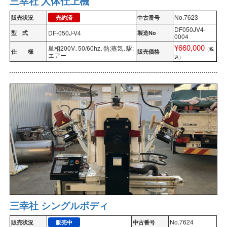
三幸社 人体仕上機
No.7623
販売状況
売約済
中古番号
DF050JV4-
DF-050J-V4
型 式
製造No
0004
¥660,000
単相200V､50/60hz､熱:蒸気､駆:
（税
仕 様
販売価格
エアー
込）
三幸社 シングルボディ
No.7624
販売状況
販売中
中古番号