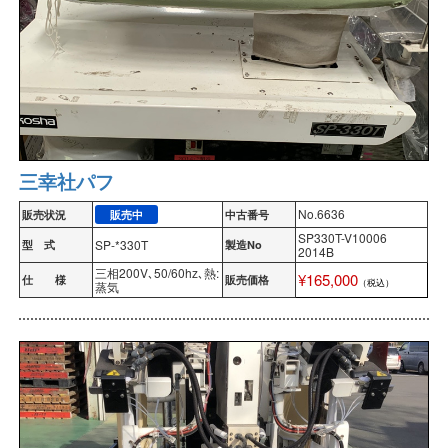
三幸社パフ
No.6636
販売状況
販売中
中古番号
SP330T-V10006
SP-*330T
型 式
製造No
2014B
三相200V､50/60hz､熱:
¥165,000
仕 様
販売価格
（税込）
蒸気