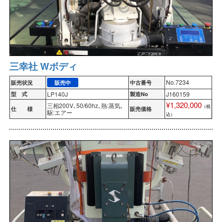
三幸社 Wボディ
No.7234
販売状況
販売中
中古番号
LP140J
J160159
型 式
製造No
¥1,320,000
三相200V､50/60hz､熱:蒸気､
（税
仕 様
販売価格
駆:エアー
込）