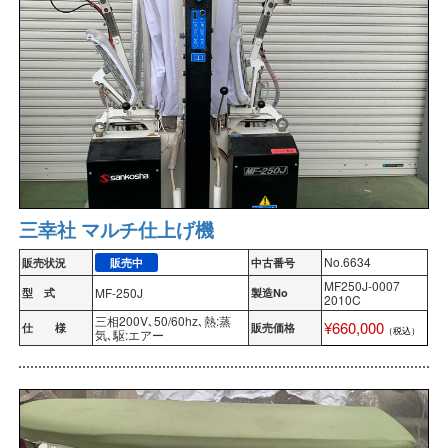
三幸社 マルチ仕上げ機
No.6634
販売状況
販売中
中古番号
MF250J-0007
MF-250J
型 式
製造No
2010C
三相200V､50/60hz､熱:蒸
¥660,000
仕 様
販売価格
（税込）
気､駆:エアー