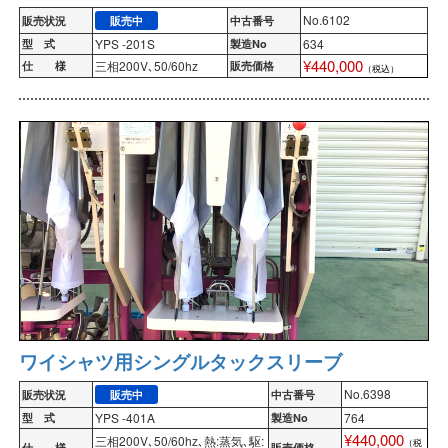
No.6102
販売状況
販売中
中古番号
YPS -201S
634
型 式
製造No
¥440,000
三相200V､50/60hz
仕 様
販売価格
（税込）
ワイシャツ用シングルタックスリーブ
No.6398
販売状況
販売中
中古番号
YPS -401A
764
型 式
製造No
¥440,000
三相200V､50/60hz､熱:蒸気､駆:
（税
仕 様
販売価格