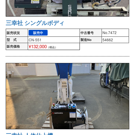
三幸社 シングルボディ
No.7472
販売状況
販売中
中古番号
CN-551
54662
型 式
製造No
¥132,000
販売価格
（税込）