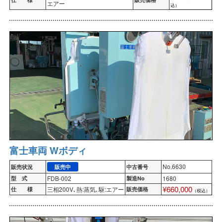
エアー
込）
富士車両 Wボディ
No.6630
販売状況
販売中
中古番号
FDB-002
1680
型 式
製造No
¥660,000
三相200V､熱:蒸気､駆:エアー
仕 様
販売価格
（税込）