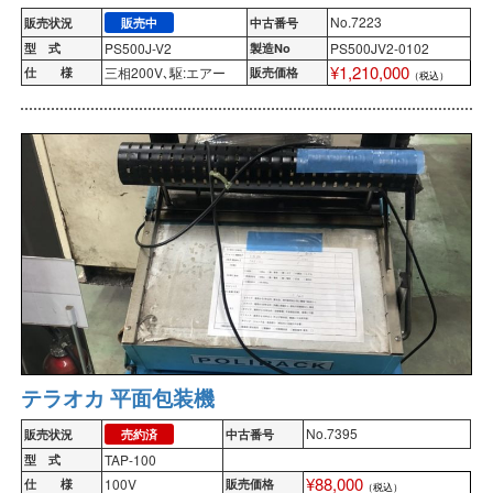
No.7223
販売状況
販売中
中古番号
PS500J-V2
PS500JV2-0102
型 式
製造No
¥1,210,000
三相200V､駆:エアー
仕 様
販売価格
（税込）
テラオカ 平面包装機
No.7395
販売状況
売約済
中古番号
TAP-100
型 式
¥88,000
100V
仕 様
販売価格
（税込）