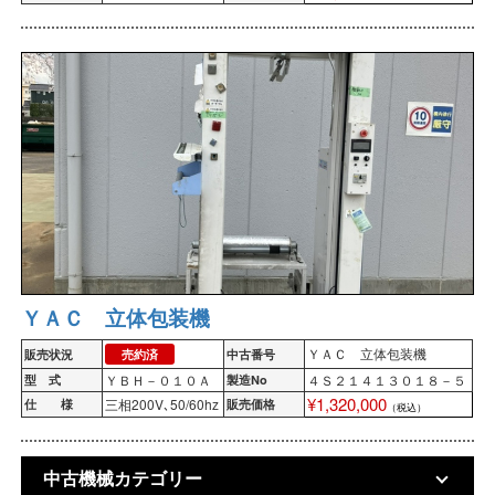
ＹＡＣ 立体包装機
ＹＡＣ 立体包装機
販売状況
売約済
中古番号
ＹＢＨ－０１０Ａ
４Ｓ２１４１３０１８－５
型 式
製造No
¥1,320,000
三相200V､50/60hz
仕 様
販売価格
（税込）
中古機械カテゴリー