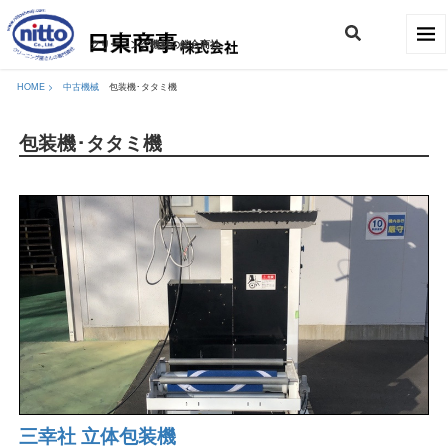
クリーニング機材の総合商社
HOME >
中古機械
包装機･タタミ機
包装機･タタミ機
三幸社 立体包装機