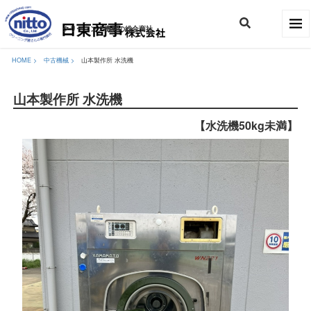
クリーニング機材の総合商社
HOME >
中古機械
>
山本製作所 水洗機
山本製作所 水洗機
【水洗機50kg未満】