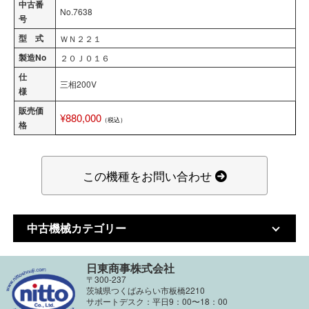
中古番
No.7638
号
型 式
ＷＮ２２１
製造No
２０Ｊ０１６
仕
三相200V
様
販売価
¥880,000
（税込）
格
この機種をお問い合わせ
中古機械カテゴリー
日東商事株式会社
〒300-237
茨城県つくばみらい市板橋2210
サポートデスク：平日9：00〜18：00